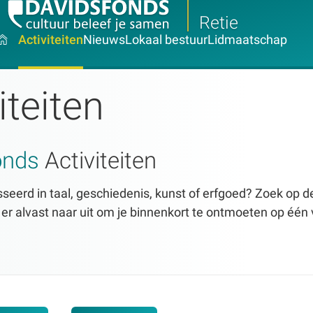
Retie
Activiteiten
Nieuws
Lokaal bestuur
Lidmaatschap
iteiten
onds
Activiteiten
seerd in taal, geschiedenis, kunst of erfgoed? Zoek op dez
n er alvast naar uit om je binnenkort te ontmoeten op één 