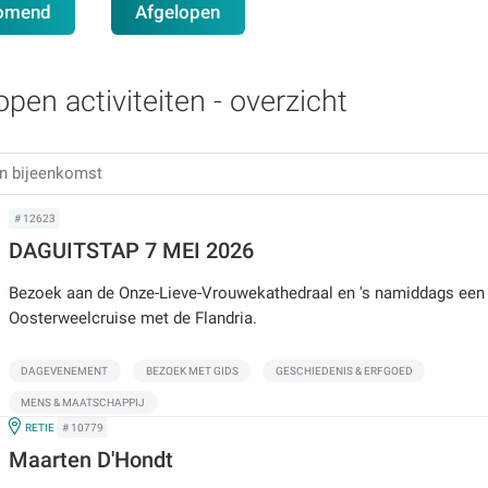
omend
Afgelopen
open activiteiten - overzicht
# 12623
DAGUITSTAP 7 MEI 2026
Bezoek aan de Onze-Lieve-Vrouwekathedraal en 's namiddags een
Oosterweelcruise met de Flandria.
DAGEVENEMENT
BEZOEK MET GIDS
GESCHIEDENIS & ERFGOED
MENS & MAATSCHAPPIJ
IN
RETIE
# 10779
Maarten D'Hondt