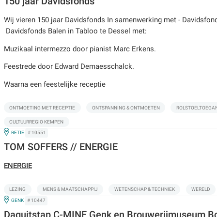
150 jaar Davidsfonds
Wij vieren 150 jaar Davidsfonds In samenwerking met - Davidsfon
Davidsfonds Balen in Tabloo te Dessel met:
Muzikaal intermezzo door pianist Marc Erkens.
Feestrede door Edward Demaesschalck.
Waarna een feestelijke receptie
ONTMOETING MET RECEPTIE
ONTSPANNING & ONTMOETEN
ROLSTOELTOEGAN
CULTUURREGIO KEMPEN
IN
RETIE
# 10551
TOM SOFFERS // ENERGIE
ENERGIE
LEZING
MENS & MAATSCHAPPIJ
WETENSCHAP & TECHNIEK
WERELD
IN
GENK
# 10447
Daguitstap C-MINE Genk en Brouwerijmuseum Bo