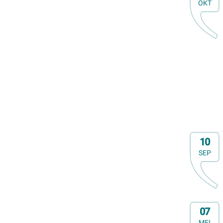
OKT
Op
10
SEP
Op
07
MEI