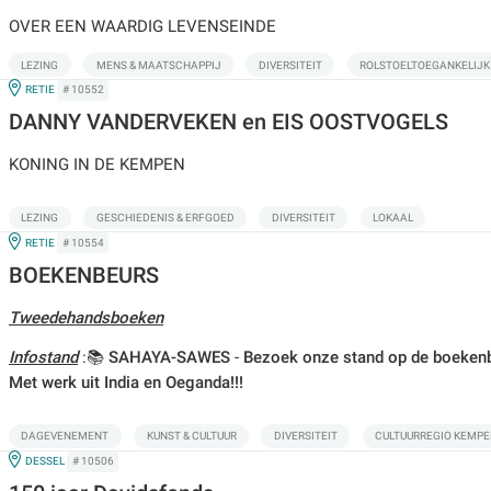
OVER EEN WAARDIG LEVENSEINDE
LEZING
MENS & MAATSCHAPPIJ
DIVERSITEIT
ROLSTOELTOEGANKELIJK
IN
RETIE
# 10552
DANNY VANDERVEKEN en EIS OOSTVOGELS
KONING IN DE KEMPEN
LEZING
GESCHIEDENIS & ERFGOED
DIVERSITEIT
LOKAAL
IN
RETIE
# 10554
BOEKENBEURS
Tweedehandsboeken
Infostand
:📚
SAHAYA-SAWES
-
Bezoek onze stand op de boekenbe
Met werk uit India en Oeganda!!!
DAGEVENEMENT
KUNST & CULTUUR
DIVERSITEIT
CULTUURREGIO KEMP
IN
DESSEL
# 10506