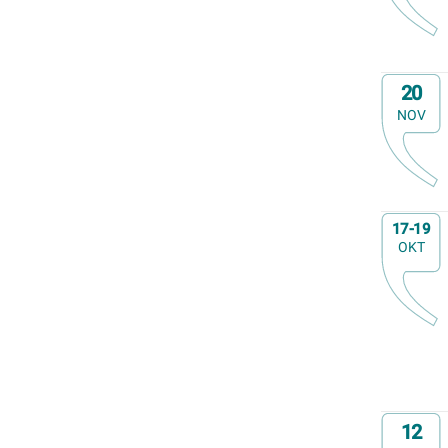
Op
20
NOV
Op
17-19
OKT
Op
12