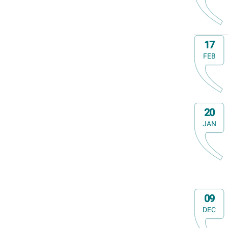
Ontmoeting met receptie
Voorstelling (theater, literatuur, film,...)
Wandeling
Op
17
Wandeling met gids
FEB
Webinar
Weekendcursus
Workshop
Zomercursus
Op
20
JAN
Op
09
DEC