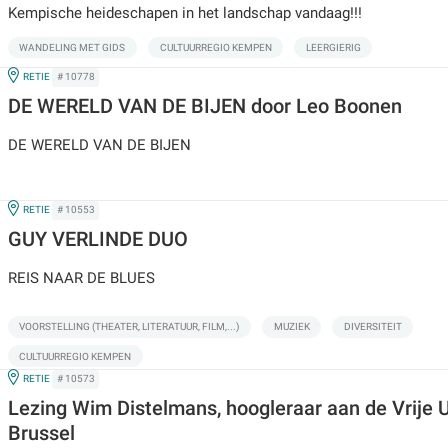
Kempische heideschapen in het landschap vandaag!!!
WANDELING MET GIDS
CULTUURREGIO KEMPEN
LEERGIERIG
IN
RETIE
# 10778
DE WERELD VAN DE BIJEN door Leo Boonen
DE WERELD VAN DE BIJEN
IN
RETIE
# 10553
GUY VERLINDE DUO
REIS NAAR DE BLUES
VOORSTELLING (THEATER, LITERATUUR, FILM,...)
MUZIEK
DIVERSITEIT
CULTUURREGIO KEMPEN
IN
RETIE
# 10573
Lezing Wim Distelmans, hoogleraar aan de Vrije U
Brussel