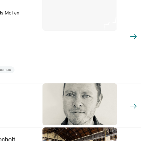
ds Mol en
KELIJK
cholt