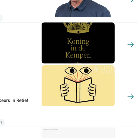
urs in Retie!
EN