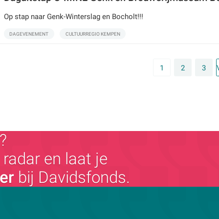
Op stap naar Genk-Winterslag en Bocholt!!!
DAGEVENEMENT
CULTUURREGIO KEMPEN
1
2
3
?
radar en laat je
ger
bij Davidsfonds.